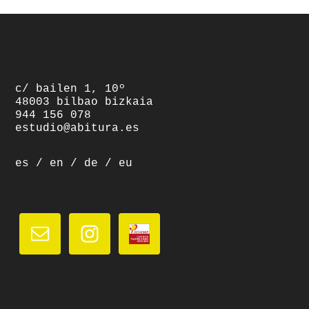
c/ bailen 1, 10º
48003 bilbao bizkaia
944 156 078
estudio@abitura.es
es
/
en
/
de
/
eu