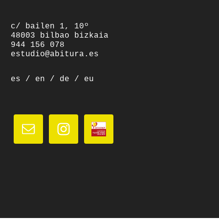
c/ bailen 1, 10º
48003 bilbao bizkaia
944 156 078
estudio@abitura.es
es
/
en
/
de
/
eu