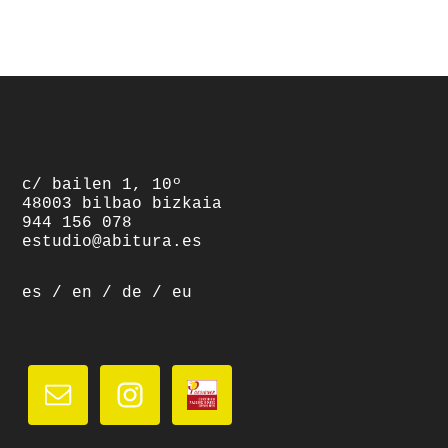
footer
c/ bailen 1, 10º
48003 bilbao bizkaia
944 156 078
estudio@abitura.es
es
/
en
/
de
/
eu