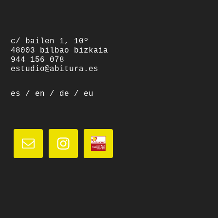
c/ bailen 1, 10º
48003 bilbao bizkaia
944 156 078
estudio@abitura.es
es
/
en
/
de
/
eu