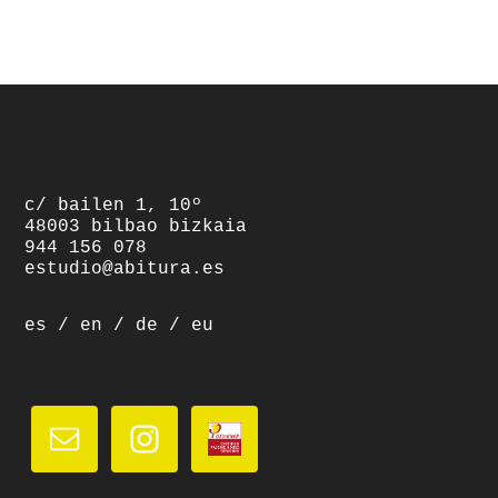
footer
c/ bailen 1, 10º
48003 bilbao bizkaia
944 156 078
estudio@abitura.es
es
/
en
/
de
/
eu