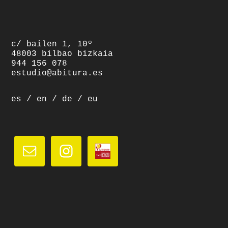
c/ bailen 1, 10º
48003 bilbao bizkaia
944 156 078
estudio@abitura.es
es
/
en
/
de
/
eu