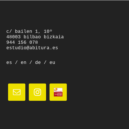
footer
c/ bailen 1, 10º
48003 bilbao bizkaia
944 156 078
estudio@abitura.es
es
/
en
/
de
/
eu