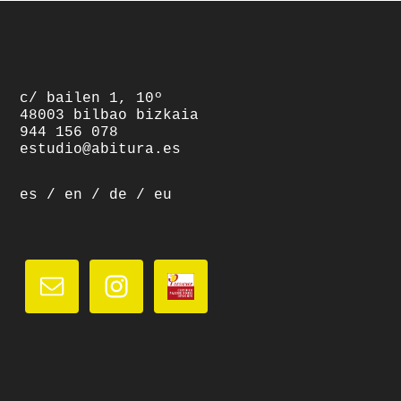
footer
c/ bailen 1, 10º
48003 bilbao bizkaia
944 156 078
estudio@abitura.es
es
/
en
/
de
/
eu