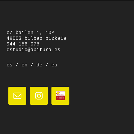
footer
c/ bailen 1, 10º
48003 bilbao bizkaia
944 156 078
estudio@abitura.es
es
/
en
/
de
/
eu