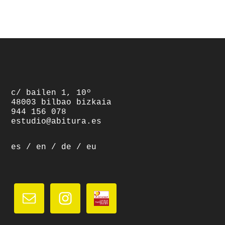
footer
c/ bailen 1, 10º
48003 bilbao bizkaia
944 156 078
estudio@abitura.es
es
/
en
/
de
/
eu