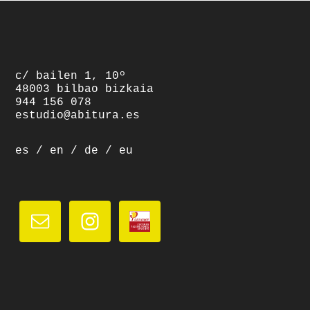
footer
c/ bailen 1, 10º
48003 bilbao bizkaia
944 156 078
estudio@abitura.es
es
/
en
/
de
/
eu