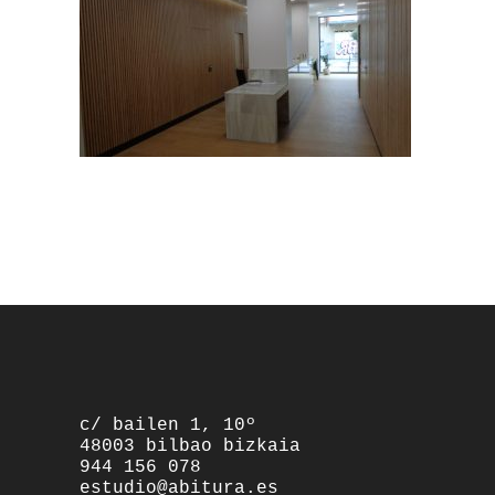
footer
c/ bailen 1, 10º
48003 bilbao bizkaia
944 156 078
estudio@abitura.es