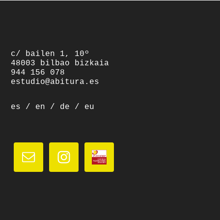
footer
c/ bailen 1, 10º
48003 bilbao bizkaia
944 156 078
estudio@abitura.es
es
/
en
/
de
/
eu