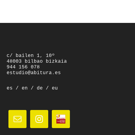
footer
c/ bailen 1, 10º
48003 bilbao bizkaia
944 156 078
estudio@abitura.es
es
/
en
/
de
/
eu