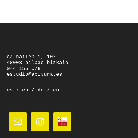
footer
c/ bailen 1, 10º
48003 bilbao bizkaia
944 156 078
estudio@abitura.es
es
/
en
/
de
/
eu