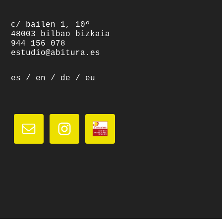
c/ bailen 1, 10º
48003 bilbao bizkaia
944 156 078
estudio@abitura.es
es
/
en
/
de
/
eu