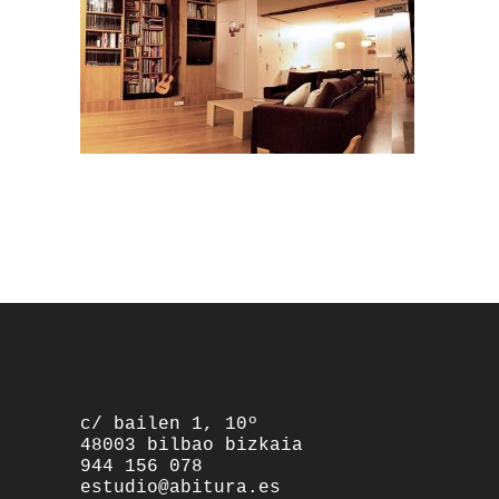
footer
c/ bailen 1, 10º
48003 bilbao bizkaia
944 156 078
estudio@abitura.es