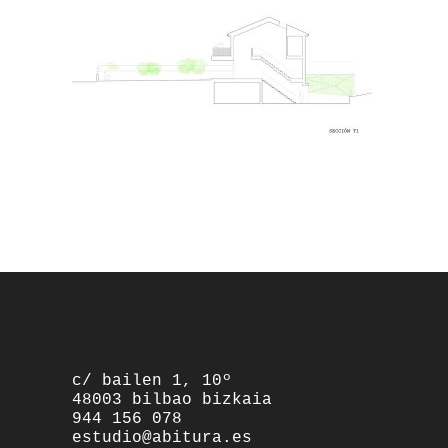
footer
c/ bailen 1, 10º
48003 bilbao bizkaia
944 156 078
estudio@abitura.es