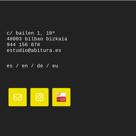
footer
c/ bailen 1, 10º
48003 bilbao bizkaia
944 156 078
estudio@abitura.es
es
/
en
/
de
/
eu