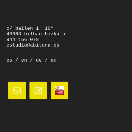
footer
c/ bailen 1, 10º
48003 bilbao bizkaia
944 156 078
estudio@abitura.es
es
/
en
/
de
/
eu