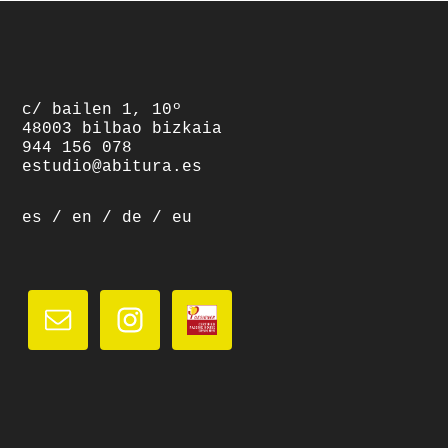
footer
c/ bailen 1, 10º
48003 bilbao bizkaia
944 156 078
estudio@abitura.es
es
/
en
/
de
/
eu