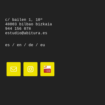
c/ bailen 1, 10º
48003 bilbao bizkaia
944 156 078
estudio@abitura.es
es
/
en
/
de
/
eu