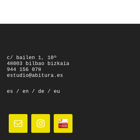
footer
c/ bailen 1, 10º
48003 bilbao bizkaia
944 156 078
estudio@abitura.es
es
/
en
/
de
/
eu