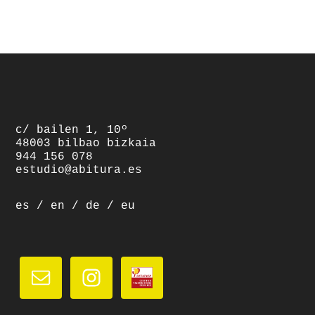
footer
c/ bailen 1, 10º
48003 bilbao bizkaia
944 156 078
estudio@abitura.es
es
/
en
/
de
/
eu