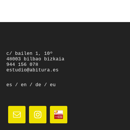
footer
c/ bailen 1, 10º
48003 bilbao bizkaia
944 156 078
estudio@abitura.es
es
/
en
/
de
/
eu