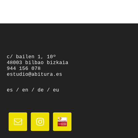
footer
c/ bailen 1, 10º
48003 bilbao bizkaia
944 156 078
estudio@abitura.es
es
/
en
/
de
/
eu