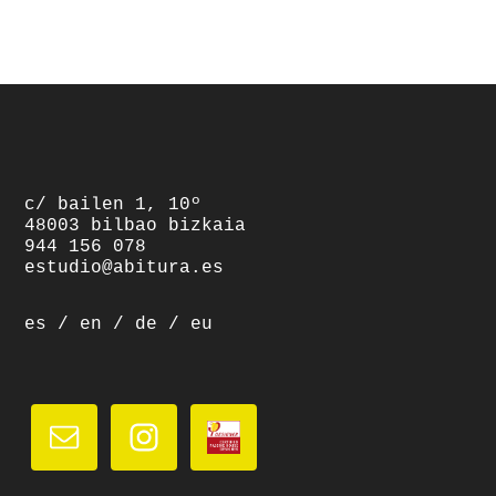
footer
c/ bailen 1, 10º
48003 bilbao bizkaia
944 156 078
estudio@abitura.es
es
/
en
/
de
/
eu