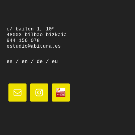
footer
c/ bailen 1, 10º
48003 bilbao bizkaia
944 156 078
estudio@abitura.es
es
/
en
/
de
/
eu