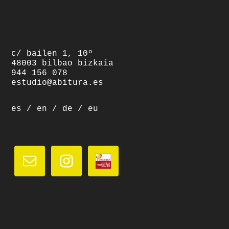
footer
c/ bailen 1, 10º
48003 bilbao bizkaia
944 156 078
estudio@abitura.es
es
/
en
/
de
/
eu