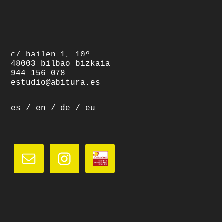
footer
c/ bailen 1, 10º
48003 bilbao bizkaia
944 156 078
estudio@abitura.es
es
/
en
/
de
/
eu