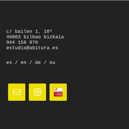
footer
c/ bailen 1, 10º
48003 bilbao bizkaia
944 156 078
estudio@abitura.es
es
/
en
/
de
/
eu