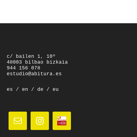
footer
c/ bailen 1, 10º
48003 bilbao bizkaia
944 156 078
estudio@abitura.es
es
/
en
/
de
/
eu