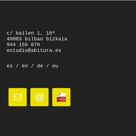
footer
c/ bailen 1, 10º
48003 bilbao bizkaia
944 156 078
estudio@abitura.es
es
/
en
/
de
/
eu