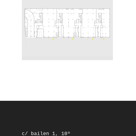
footer
c/ bailen 1, 10º