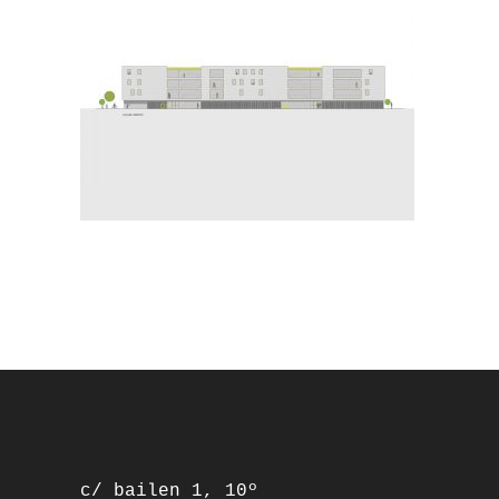
footer
c/ bailen 1, 10º