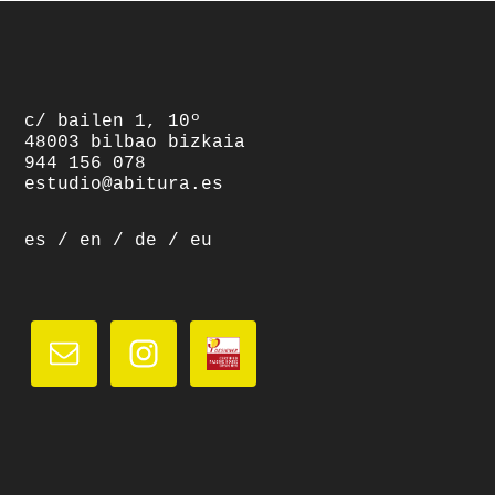
footer
c/ bailen 1, 10º
48003 bilbao bizkaia
944 156 078
estudio@abitura.es
es
/
en
/
de
/
eu