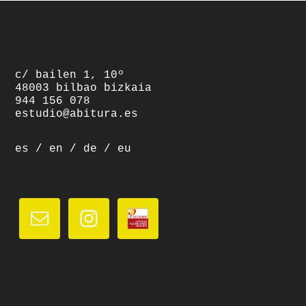
footer
c/ bailen 1, 10º
48003 bilbao bizkaia
944 156 078
estudio@abitura.es
es
/
en
/
de
/
eu