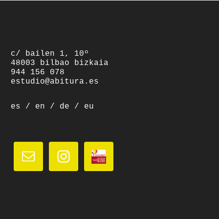
footer
c/ bailen 1, 10º
48003 bilbao bizkaia
944 156 078
estudio@abitura.es
es
/
en
/
de
/
eu