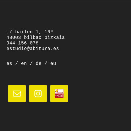
footer
c/ bailen 1, 10º
48003 bilbao bizkaia
944 156 078
estudio@abitura.es
es
/
en
/
de
/
eu