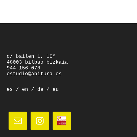
footer
c/ bailen 1, 10º
48003 bilbao bizkaia
944 156 078
estudio@abitura.es
es
/
en
/
de
/
eu