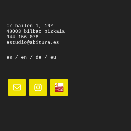
footer
c/ bailen 1, 10º
48003 bilbao bizkaia
944 156 078
estudio@abitura.es
es
/
en
/
de
/
eu