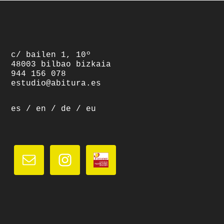
footer
c/ bailen 1, 10º
48003 bilbao bizkaia
944 156 078
estudio@abitura.es
es
/
en
/
de
/
eu