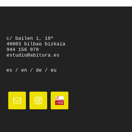
footer
c/ bailen 1, 10º
48003 bilbao bizkaia
944 156 078
estudio@abitura.es
es
/
en
/
de
/
eu