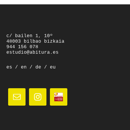
footer
c/ bailen 1, 10º
48003 bilbao bizkaia
944 156 078
estudio@abitura.es
es
/
en
/
de
/
eu