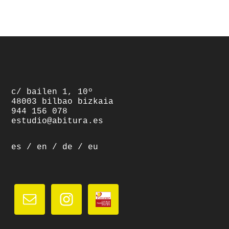
footer
c/ bailen 1, 10º
48003 bilbao bizkaia
944 156 078
estudio@abitura.es
es
/
en
/
de
/
eu