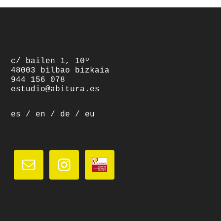
footer
c/ bailen 1, 10º
48003 bilbao bizkaia
944 156 078
estudio@abitura.es
es
/
en
/
de
/
eu