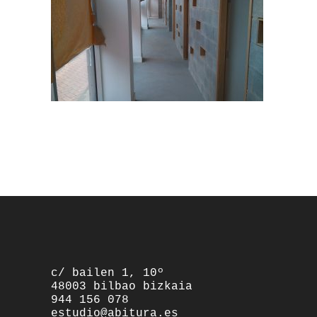
footer
c/ bailen 1, 10º
48003 bilbao bizkaia
944 156 078
estudio@abitura.es