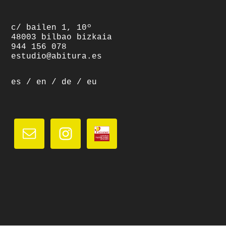
c/ bailen 1, 10º
48003 bilbao bizkaia
944 156 078
estudio@abitura.es
es
/
en
/
de
/
eu