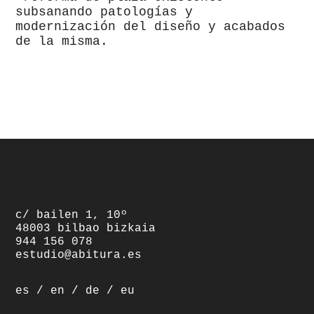
subsanando patologías y
modernización del diseño y acabados
de la misma.
footer
c/ bailen 1, 10º
48003 bilbao bizkaia
944 156 078
estudio@abitura.es
es
/
en
/
de
/
eu