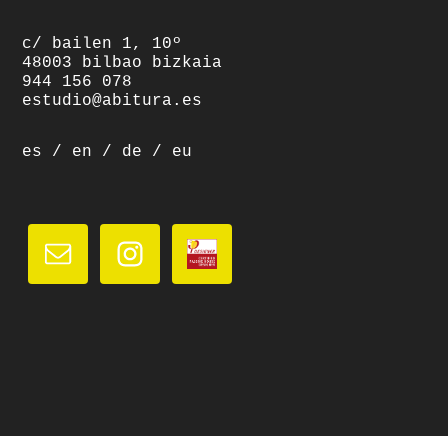
c/ bailen 1, 10º
48003 bilbao bizkaia
944 156 078
estudio@abitura.es
es
/
en
/
de
/
eu